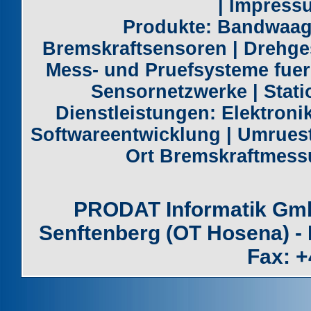
|
Impress
Produkte:
Bandwaag
Bremskraftsensoren
|
Drehge
Mess- und Pruefsysteme fue
Sensornetzwerke
|
Stat
Dienstleistungen:
Elektroni
Softwareentwicklung
|
Umruest
Ort Bremskraftmes
PRODAT Informatik GmbH
Senftenberg (OT Hosena) - 
Fax: +