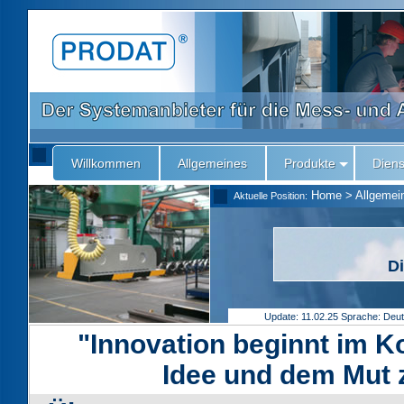
Willkommen
Allgemeines
Produkte
Diens
Home
>
Allgemei
Aktuelle Position:
D
Update: 11.02.25
Sprache: Deu
"Innovation beginnt im K
Idee und dem Mut 